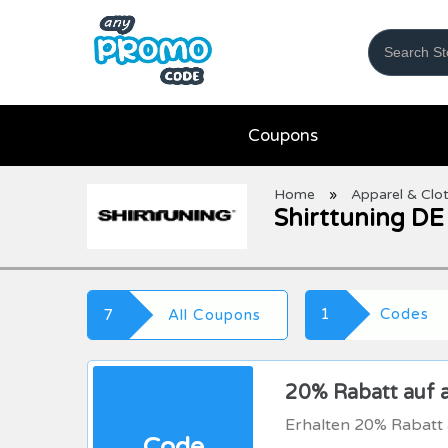
Coupons
Home
»
Apparel & Clo
Shirttuning D
1
Codes
7
All Coupons
20% Rabatt auf a
Erhalten 20% Rabatt a
Code