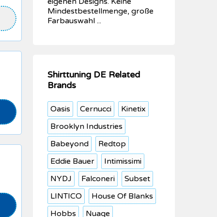
eigenen Designs. Keine
Mindestbestellmenge, große
Farbauswahl ...
Shirttuning DE Related
Brands
Oasis
Cernucci
Kinetix
Brooklyn Industries
Babeyond
Redtop
Eddie Bauer
Intimissimi
NYDJ
Falconeri
Subset
LINTICO
House Of Blanks
Hobbs
Nuage