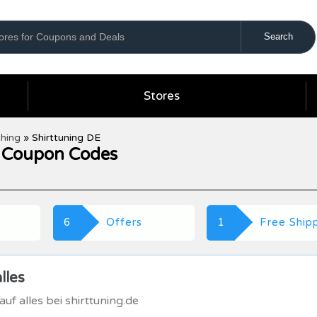
Stores
thing
»
Shirttuning DE
E Coupon Codes
6
Offers
1
Free Ship
lles
uf alles bei shirttuning.de